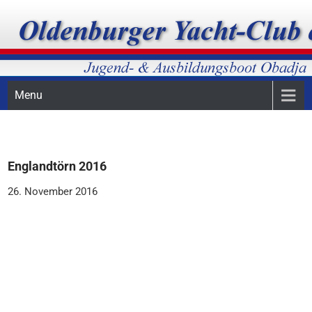
Skip
Ausbildungsboot des Oldenburger Yacht-Club e.V.
Obadja-Ausbildungsboot
to
content
Menu
Englandtörn 2016
26. November 2016