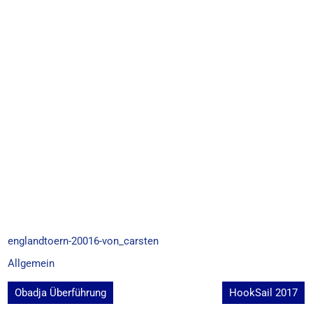
englandtoern-20016-von_carsten
Allgemein
Beitragsnavigation
Obadja Überführung
HookSail 2017